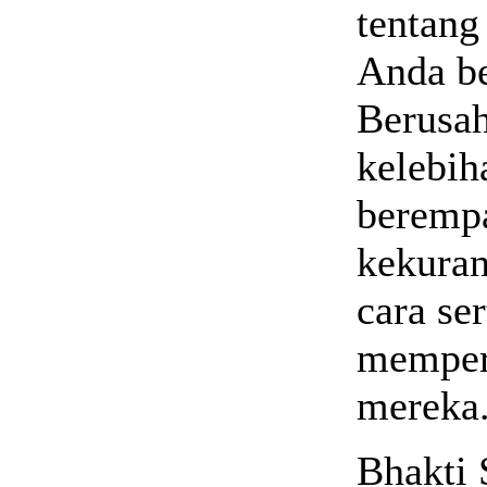
tentang
Anda b
Berusah
kelebih
berempa
kekura
cara se
memper
mereka
Bhakti 