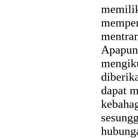
memili
memperb
mentran
Apapun 
mengiku
diberik
dapat m
kebahag
sesung
hubunga