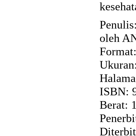
kesehata
Penulis
oleh A
Format:
Ukuran:
Halaman
ISBN: 
Berat: 
Penerbi
Diterbi