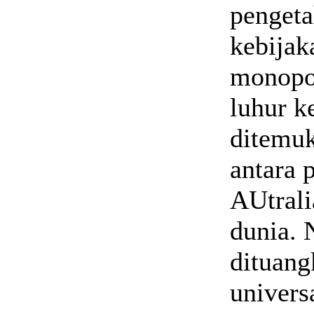
pengeta
kebijak
monopol
luhur k
ditemuk
antara 
AUtrali
dunia. 
dituang
univers