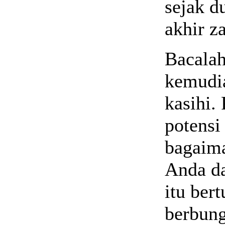
sejak d
akhir z
Bacalah
kemudia
kasihi.
potensi
bagaima
Anda da
itu ber
berbung