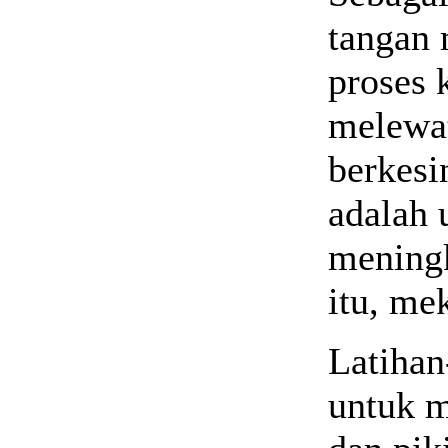
tangan 
proses 
melewat
berkesi
adalah 
meningk
itu, me
Latihan
untuk m