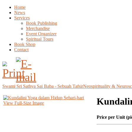
Home
News
Services
Book Publishing
Merchandise
Event Organizer
Spiritual Tours
Book Shop
Contact
Swami Sri Sathya Sai Baba - Sebuah Tafsir
Neospirituality & Neuros
Kundalin
View Full-Size Image
Price per Unit (pi