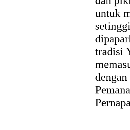
dan pik
untuk m
setingg
dipapar
tradisi
memasu
dengan 
Pemanas
Pernapa