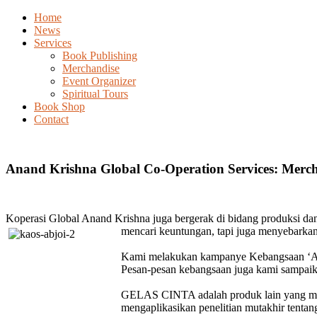
Home
News
Services
Book Publishing
Merchandise
Event Organizer
Spiritual Tours
Book Shop
Contact
Anand Krishna Global Co-Operation Services: Merc
Koperasi Global Anand Krishna juga bergerak di bidang produksi dan
mencari keuntungan, tapi juga menyebarkan 
Kami melakukan kampanye Kebangsaan ‘Aku 
Pesan-pesan kebangsaan juga kami sampaikan
GELAS CINTA adalah produk lain yang 
mengaplikasikan penelitian mutakhir tentan